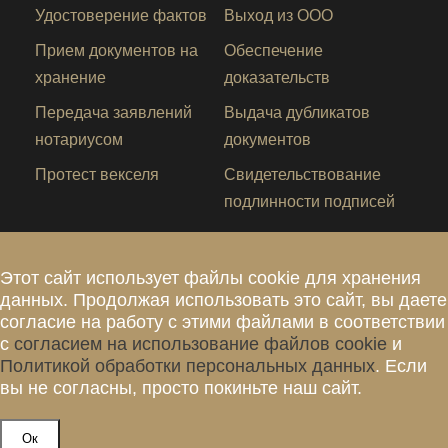
Удостоверение фактов
Выход из ООО
Прием документов на
Обеспечение
хранение
доказательств
Передача заявлений
Выдача дубликатов
нотариусом
документов
Протест векселя
Свидетельствование
подлинности подписей
Этот сайт использует файлы cookie для хранения
данных. Продолжая использовать это сайт, вы даете
согласие на работу с этими файлами в соответствии
с
согласием на использование файлов cookie
и
Политикой обработки персональных данных
. Если
вы не согласны, просто покиньте наш сайт.
© 2026. Все права защищены.
Ок
Разработка и продвижение сайтов -
DUKiS